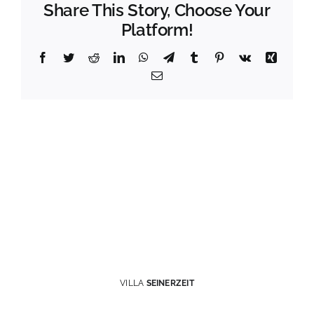
Share This Story, Choose Your
Platform!
Facebook
Twitter
Reddit
LinkedIn
WhatsApp
Telegram
Tumblr
Pinterest
Vk
Xing
Email
VILLA
SEINERZEIT